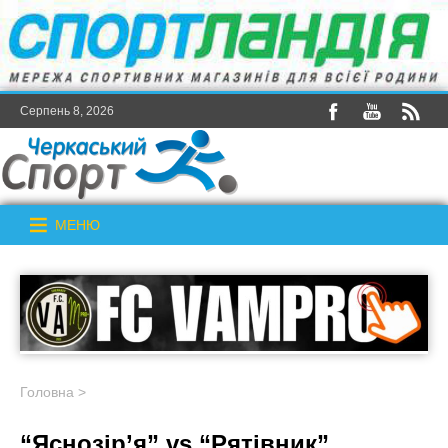
Серпень 8, 2026
МЕНЮ
Головна
>
“Яснозір’я” vs “Рятівник”