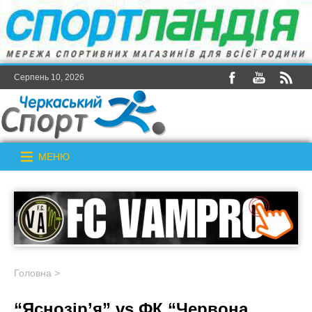
Серпень 10, 2026
МЕНЮ
Головна
>
“Яснозір’я” vs ФК “Червона