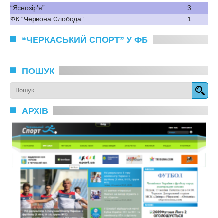
“Яснозір’я”
3
ФК “Червона Слобода”
1
“ЧЕРКАСЬКИЙ СПОРТ” У ФБ
ПОШУК
АРХІВ