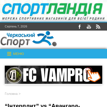
Серпень 7, 2026
МЕНЮ
Головна
>
“Інтерплит” vs “Авангард-