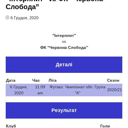
Слобода”
6 Грудня, 2020
“Інтерплит”
vs
ФК “Червона Слобода”
Деталі
Дата
Час
Ліга
Сезон
6 Грудня,
11:09
Футзал. Чемпіонат обл. Група
2020/21
2020
am
"А"
Результат
Клуб
Голи