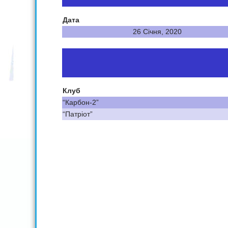
Дата
26 Січня, 2020
Клуб
“Карбон-2”
“Патріот”