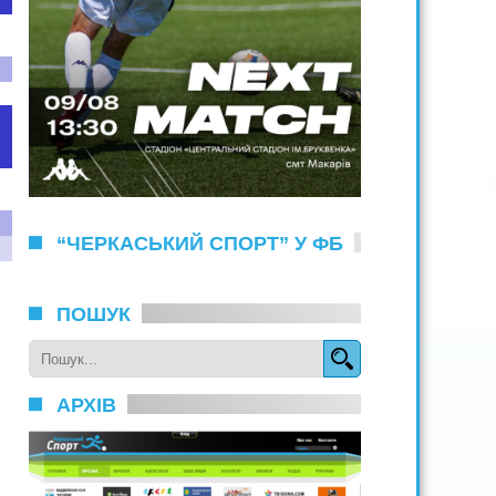
“ЧЕРКАСЬКИЙ СПОРТ” У ФБ
ПОШУК
АРХІВ