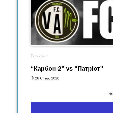
Головна
>
“Карбон-2” vs “Патріот”
26 Січня, 2020
“К