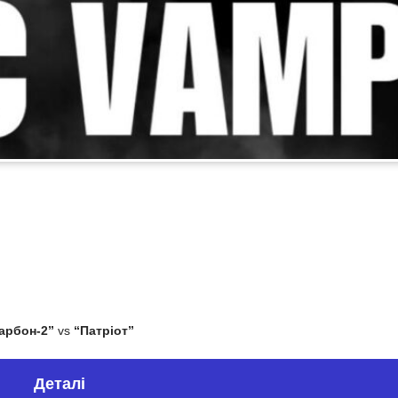
арбон-2”
vs
“Патріот”
Деталі