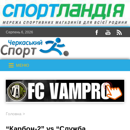
Серпень 6, 2026
МЕНЮ
Головна
>
“Карбон-2” vs “Служба