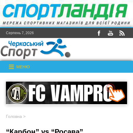
Серпень 7, 2026
МЕНЮ
Головна
>
“Карбон” vs “Росава”