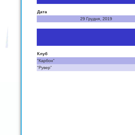
Дата
29 Грудня, 2019
Клуб
“Карбон”
“Рувер”