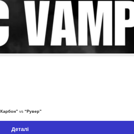
“Карбон”
vs
“Рувер”
Деталі