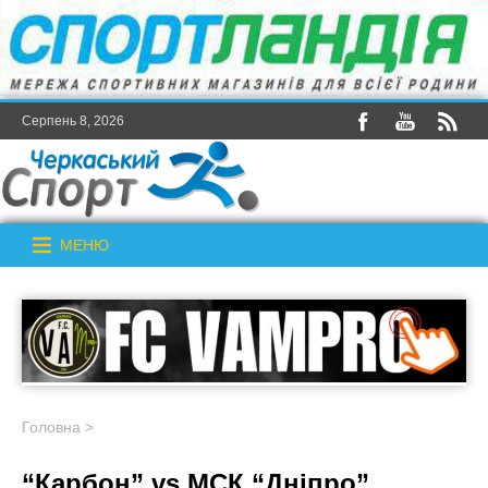
Серпень 8, 2026
МЕНЮ
Головна
>
“Карбон” vs МСК “Дніпро”