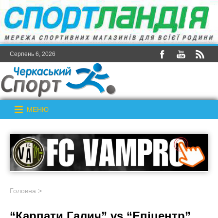
Серпень 6, 2026
МЕНЮ
Головна
>
“Карпати Галич” vs “Епіцентр”