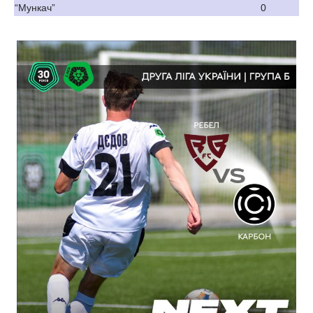
“Мункач”
0