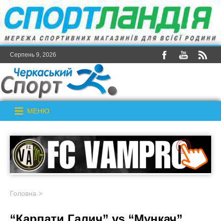
Серпень 9, 2026
МЕНЮ
Головна
>
“Карпати Галич” vs “Мункач”