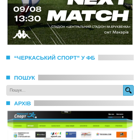
“ЧЕРКАСЬКИЙ СПОРТ” У ФБ
ПОШУК
АРХІВ