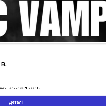
 В.
пати Галич”
vs
“Нива” В.
Деталі