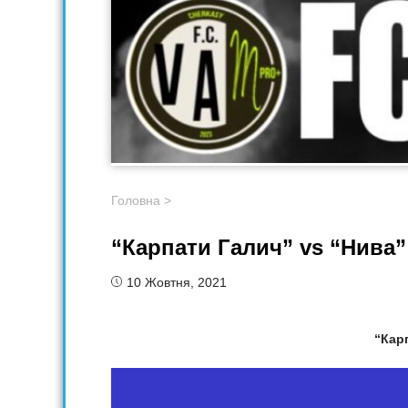
Головна
>
“Карпати Галич” vs “Нива”
10 Жовтня, 2021
“Кар