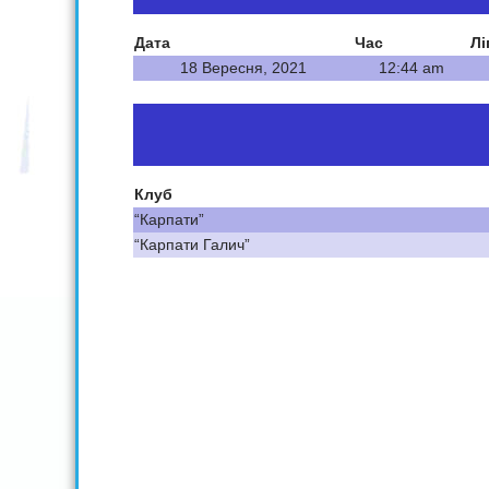
Дата
Час
Лі
18 Вересня, 2021
12:44 am
Клуб
“Карпати”
“Карпати Галич”