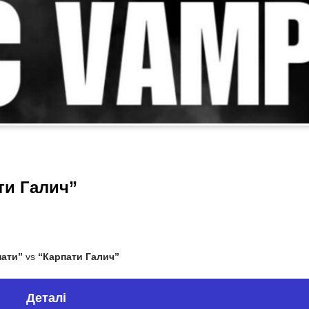
ти Галич”
пати”
vs
“Карпати Галич”
Деталі