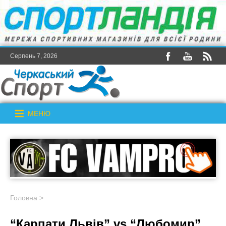
Серпень 7, 2026
МЕНЮ
Головна
>
“Карпати Львів” vs “Любомир”