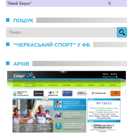
“Лівий Берег”
0
ПОШУК
“ЧЕРКАСЬКИЙ СПОРТ” У ФБ
АРХІВ