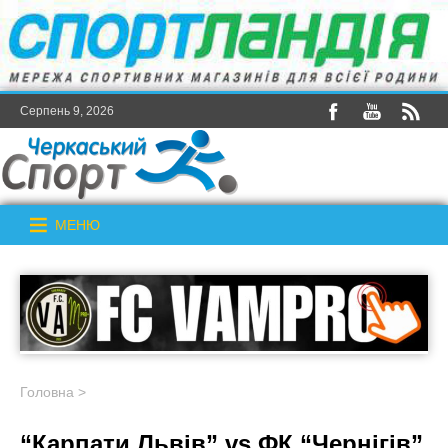
Серпень 9, 2026
МЕНЮ
Головна
>
“Карпати Львів” vs ФК “Чернігів”