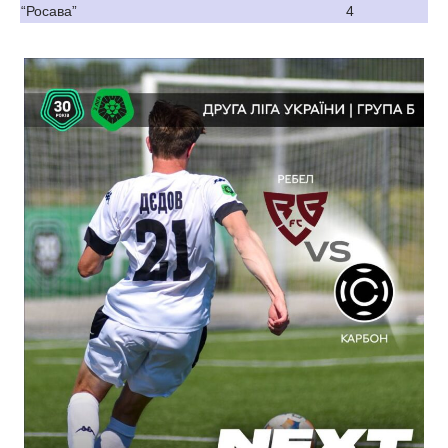
“Росава”
4