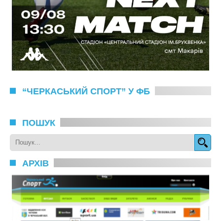
“ЧЕРКАСЬКИЙ СПОРТ” У ФБ
ПОШУК
АРХІВ