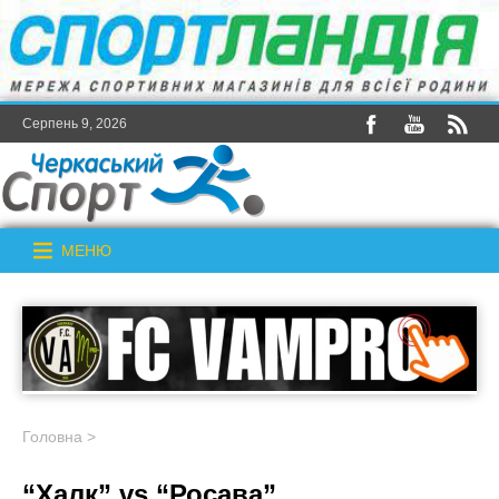
Серпень 9, 2026
МЕНЮ
Головна
>
“Халк” vs “Росава”