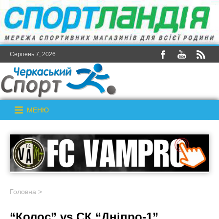
Серпень 7, 2026
МЕНЮ
Головна
>
“Колос” vs СК “Дніпро-1”