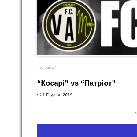
Головна
>
“Косарі” vs “Патріот”
1 Грудня, 2019
“