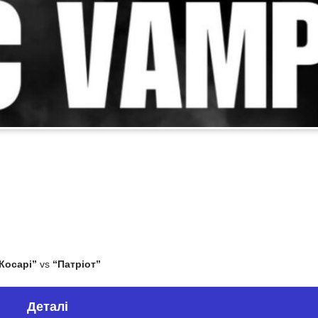
Косарі”
vs
“Патріот”
Деталі