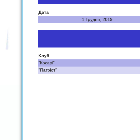
Дата
1 Грудня, 2019
Клуб
“Косарі”
“Патріот”