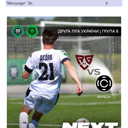
“Металург” Зп.
4