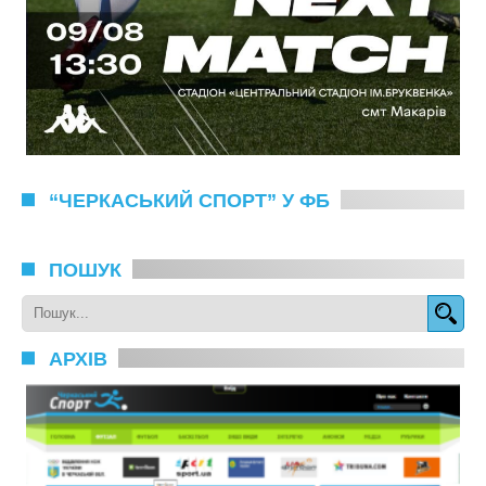
“ЧЕРКАСЬКИЙ СПОРТ” У ФБ
ПОШУК
АРХІВ