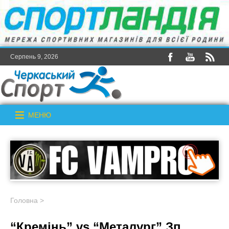
Серпень 9, 2026
МЕНЮ
Головна
>
“Кремінь” vs “Металург” Зп.