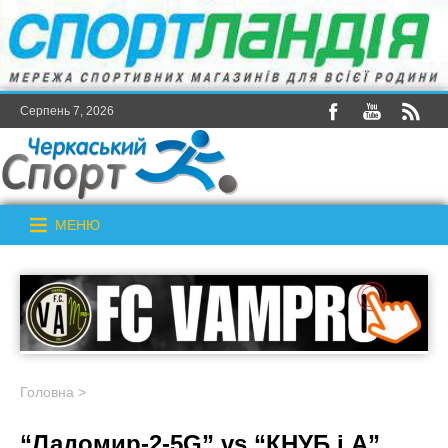
Серпень 7, 2026
МЕНЮ
Головна
>
“Ладомир-2-5G” vs “КНУБ і А”