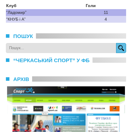
Клуб
Голи
“Ладомир”
11
“КНУБ і А”
4
ПОШУК
“ЧЕРКАСЬКИЙ СПОРТ” У ФБ
АРХІВ