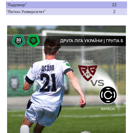
“Ладомир”
22
“Легіон-Університет”
2