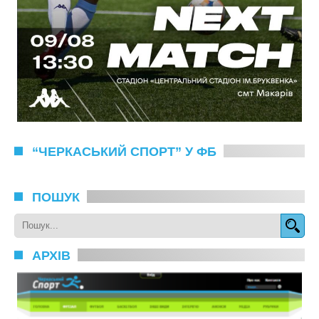
“ЧЕРКАСЬКИЙ СПОРТ” У ФБ
ПОШУК
АРХІВ