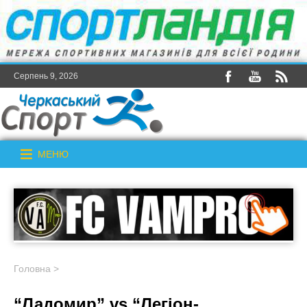
Серпень 9, 2026
МЕНЮ
Головна
>
“Ладомир” vs “Легіон-