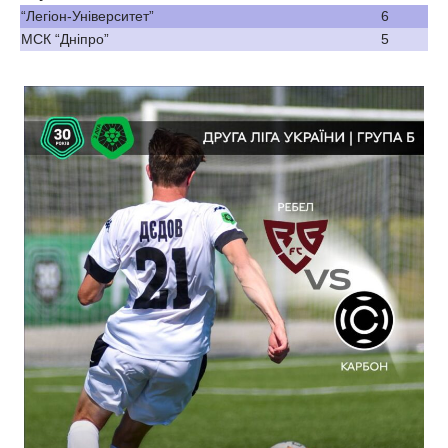
“Легіон-Університет”
6
МСК “Дніпро”
5