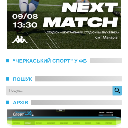
“ЧЕРКАСЬКИЙ СПОРТ” У ФБ
ПОШУК
АРХІВ