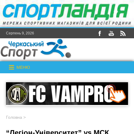
Серпень 9, 2026
МЕНЮ
Головна
>
“Легіон-Університет” vs МСК