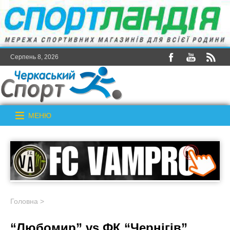
Серпень 8, 2026
МЕНЮ
Головна
>
“Любомир” vs ФК “Чернігів”