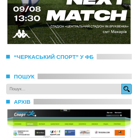
“ЧЕРКАСЬКИЙ СПОРТ” У ФБ
ПОШУК
АРХІВ