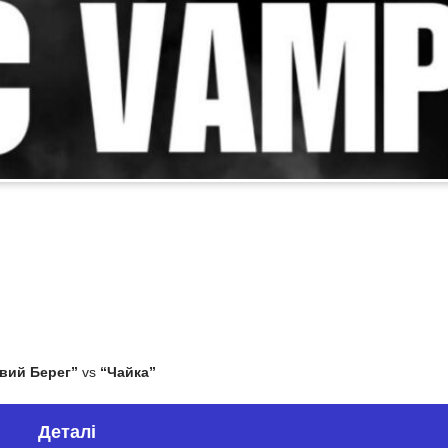
івий Берег”
vs
“Чайка”
Деталі