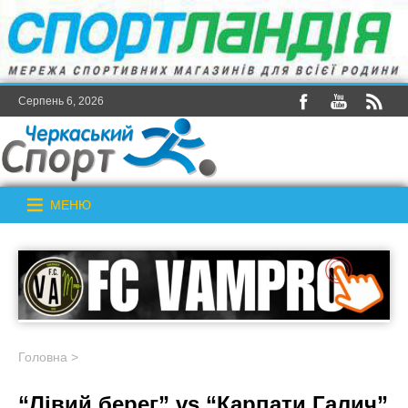
Серпень 6, 2026
МЕНЮ
Головна
>
“Лівий берег” vs “Карпати Галич”