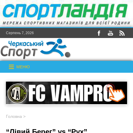
Серпень 7, 2026
МЕНЮ
Головна
>
“Лівий Берег” vs “Рух”