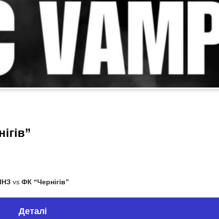
ігів”
ЛНЗ
vs
ФК “Чернігів”
Деталі