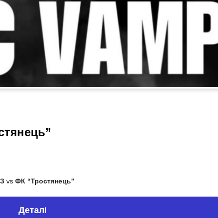
стянець”
З
vs
ФК “Тростянець”
Деталі