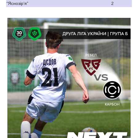
“Яснозір’я”
2