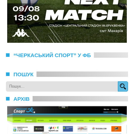
“ЧЕРКАСЬКИЙ СПОРТ” У ФБ
ПОШУК
АРХІВ