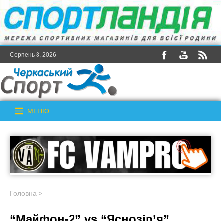
Серпень 8, 2026
МЕНЮ
Головна
>
“Майфон-2” vs “Яснозір’я”