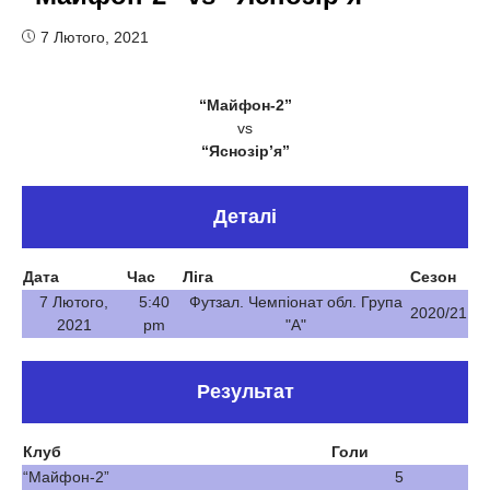
7 Лютого, 2021
“Майфон-2”
vs
“Яснозір’я”
Деталі
Дата
Час
Ліга
Сезон
7 Лютого,
5:40
Футзал. Чемпіонат обл. Група
2020/21
2021
pm
"А"
Результат
Клуб
Голи
“Майфон-2”
5