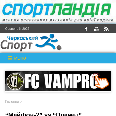
Серпень 6, 2026
МЕНЮ
Головна
>
“Майфон-2” vs “Пламет”