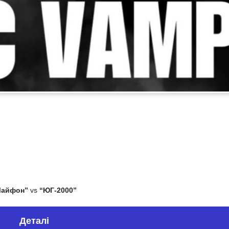
Майфон”
vs
“ЮГ-2000”
Деталі