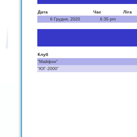
Дата
Час
Ліга
6 Грудня, 2020
6:35 pm
Клуб
“Майфон”
“ЮГ-2000”