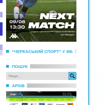
“ЧЕРКАСЬКИЙ СПОРТ” У ФБ
ПОШУК
АРХІВ