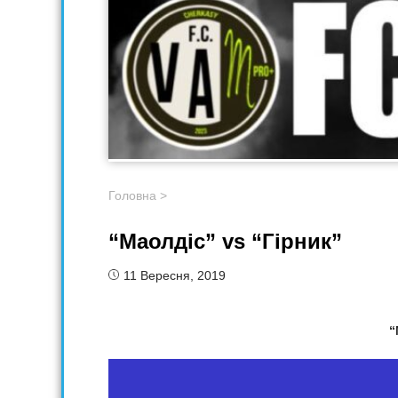
Головна
>
“Маолдіс” vs “Гірник”
11 Вересня, 2019
“