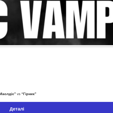
Маолдіс”
vs
“Гірник”
Деталі