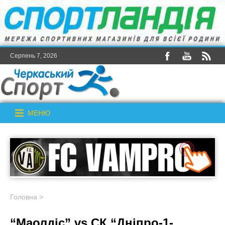
Серпень 7, 2026
МЕНЮ
Головна
>
“Маолдіс” vs СК “Дніпро-1-