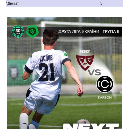
“Діназ”
3