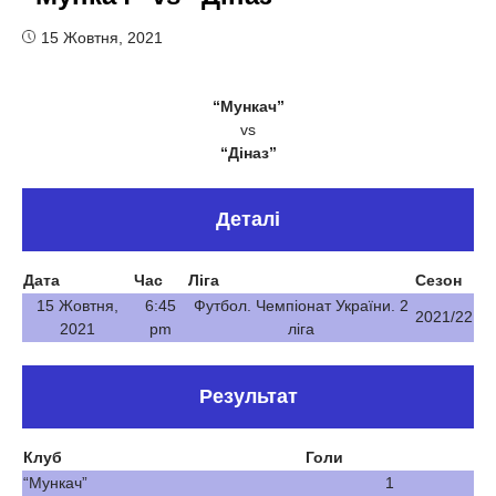
15 Жовтня, 2021
“Мункач”
vs
“Діназ”
Деталі
Дата
Час
Ліга
Сезон
15 Жовтня,
6:45
Футбол. Чемпіонат України. 2
2021/22
2021
pm
ліга
Результат
Клуб
Голи
“Мункач”
1