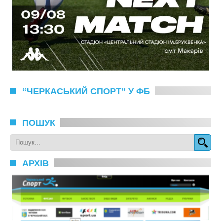
“ЧЕРКАСЬКИЙ СПОРТ” У ФБ
ПОШУК
АРХІВ