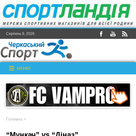
Серпень 9, 2026
МЕНЮ
Головна
>
“Мункач” vs “Діназ”