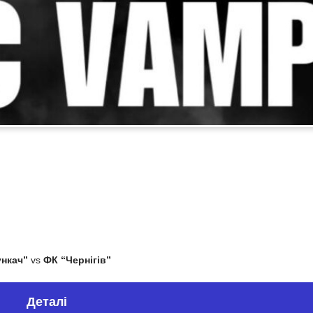
нкач”
vs
ФК “Чернігів”
Деталі