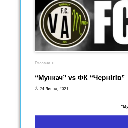
Головна
>
“Мункач” vs ФК “Чернігів”
24 Липня, 2021
“Му