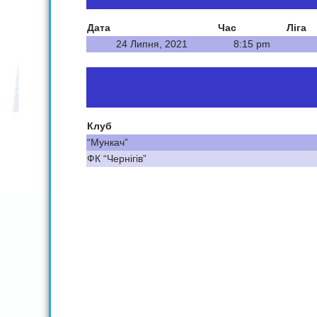
Дата
Час
Ліга
24 Липня, 2021
8:15 pm
Клуб
“Мункач”
ФК “Чернігів”