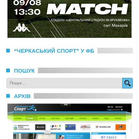
“ЧЕРКАСЬКИЙ СПОРТ” У ФБ
ПОШУК
АРХІВ