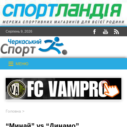
Серпень 9, 2026
МЕНЮ
Головна
>
“Минай” vs “Динамо”