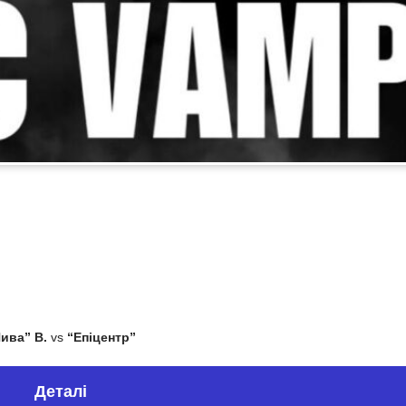
ива” В.
vs
“Епіцентр”
Деталі