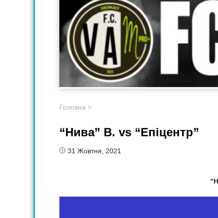
Головна
>
“Нива” В. vs “Епіцентр”
31 Жовтня, 2021
“Н