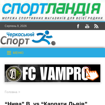
Серпень 9, 2026
МЕНЮ
Головна
>
“Нива” В. vs “Карпати Львів”