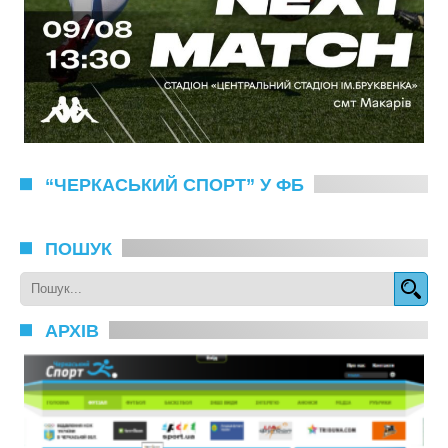
“ЧЕРКАСЬКИЙ СПОРТ” У ФБ
ПОШУК
АРХІВ