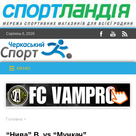
Серпень 6, 2026
МЕНЮ
Головна
>
“Нива” В. vs “Мункач”