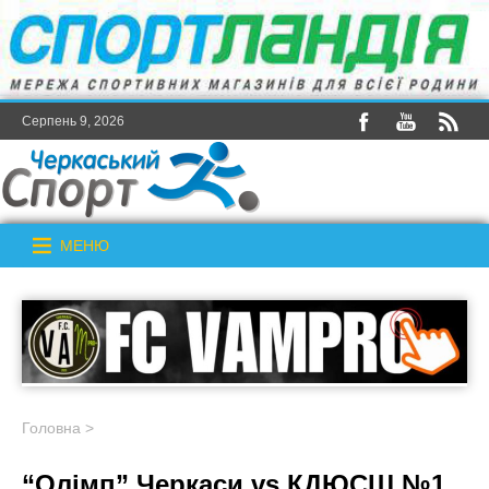
Серпень 9, 2026
МЕНЮ
Головна
>
“Олімп” Черкаси vs КДЮСШ №1