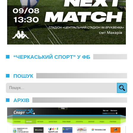
“ЧЕРКАСЬКИЙ СПОРТ” У ФБ
ПОШУК
АРХІВ