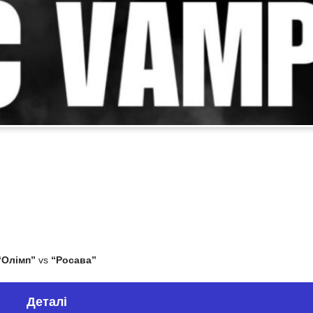
“Олімп”
vs
“Росава”
Деталі