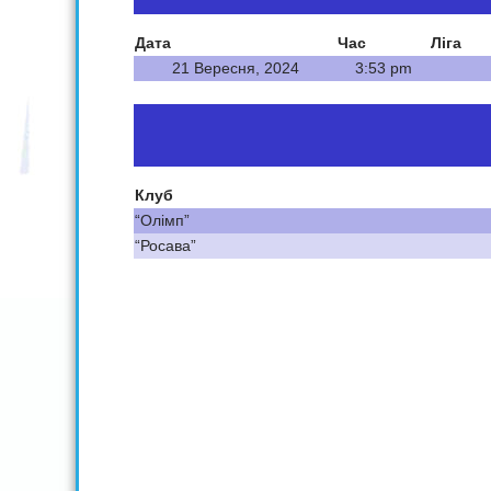
Дата
Час
Ліга
21 Вересня, 2024
3:53 pm
Клуб
“Олімп”
“Росава”