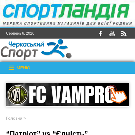
Серпень 6, 2026
МЕНЮ
Головна
>
“Патріот” vs “Єдність”