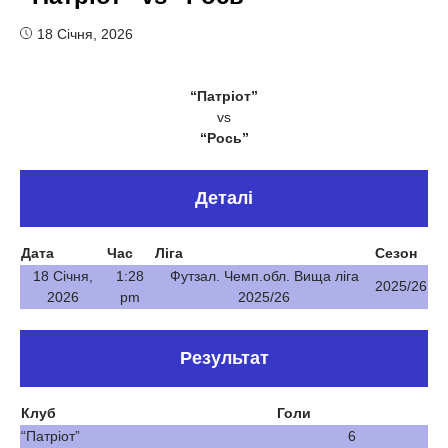
18 Січня, 2026
“Патріот”
vs
“Рось”
Деталі
Дата
Час
Ліга
Сезон
18 Січня,
1:28
Футзал. Чемп.обл. Вища ліга
2025/26
2026
pm
2025/26
Результат
Клуб
Голи
“Патріот”
6