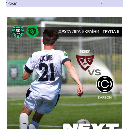
“Рось”
7