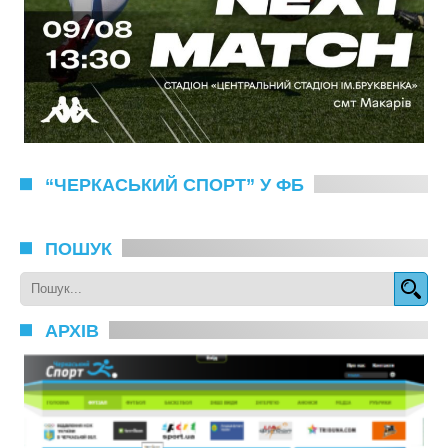
“ЧЕРКАСЬКИЙ СПОРТ” У ФБ
ПОШУК
АРХІВ