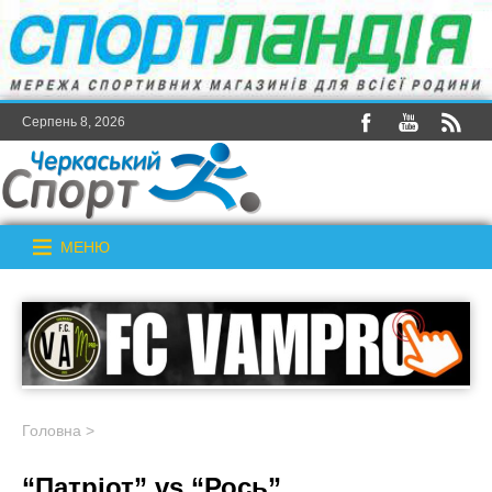
Серпень 8, 2026
МЕНЮ
Головна
>
“Патріот” vs “Рось”