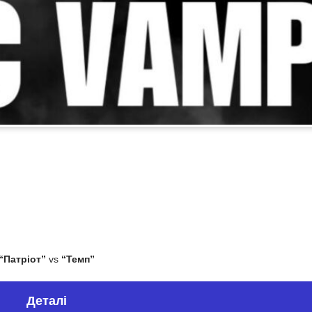
“Патріот”
vs
“Темп”
Деталі