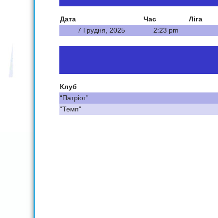
Дата
Час
Ліга
7 Грудня, 2025
2:23 pm
Клуб
“Патріот”
“Темп”