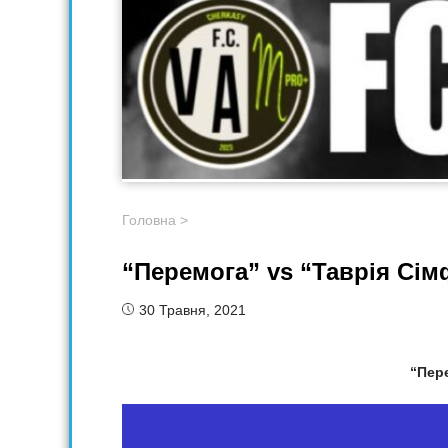
Головна
>
“Перемога” vs “Таврія Сім
30 Травня, 2021
“Пер