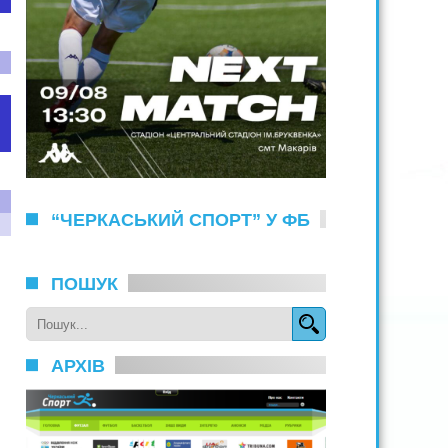
“ЧЕРКАСЬКИЙ СПОРТ” У ФБ
ПОШУК
АРХІВ