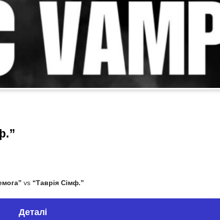
ф.”
емога”
vs
“Таврія Сімф.”
Деталі