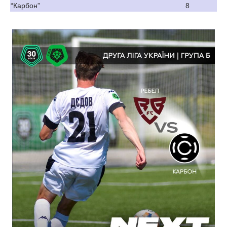
“Карбон”
8