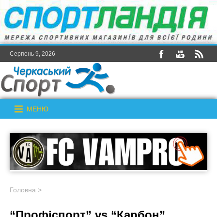
Серпень 9, 2026
МЕНЮ
Головна
>
“Профіспорт” vs “Карбон”