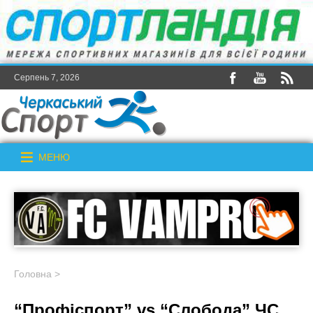
Серпень 7, 2026
МЕНЮ
Головна
>
“Профіспорт” vs “Слобода” ЧС