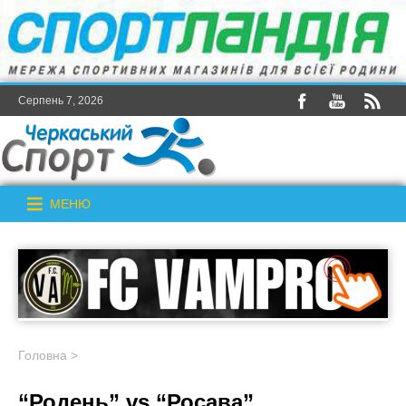
Серпень 7, 2026
МЕНЮ
Головна
>
“Родень” vs “Росава”