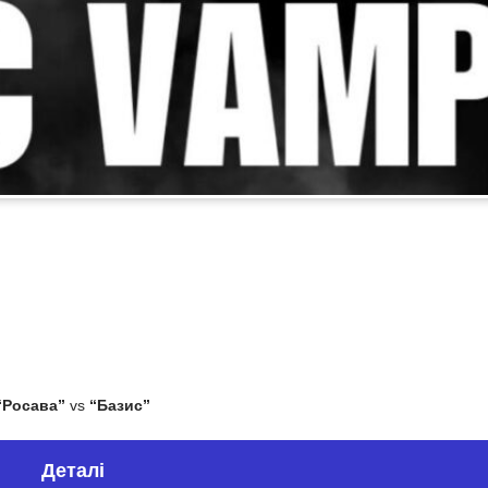
“Росава”
vs
“Базис”
Деталі