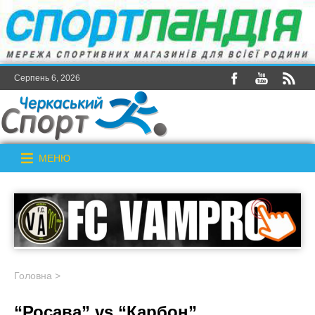
Серпень 6, 2026
МЕНЮ
Головна
>
“Росава” vs “Карбон”